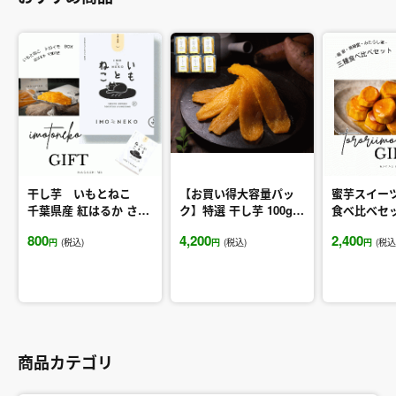
干し芋 いもとねこ
【お買い得大容量パッ
蜜芋スイー
千葉県産 紅はるか さつ
ク】特選 干し芋 100g×
食べ比べセ
まいも100%使用
6パック
蜜・黒糖蜜
800
4,200
2,400
蜜》千葉県
円
(税込)
円
(税込)
円
(税込
も使用
商品カテゴリ